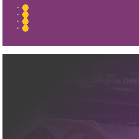
Distribuidora de Açaí: Como Se De
Certo
Saúde e Bem-estar