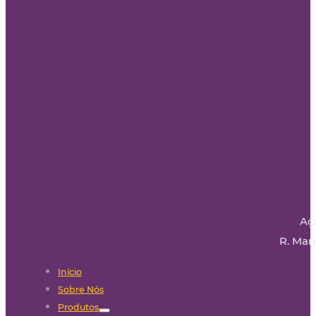
Aç
R. Mari
Início
Sobre Nós
Produtos