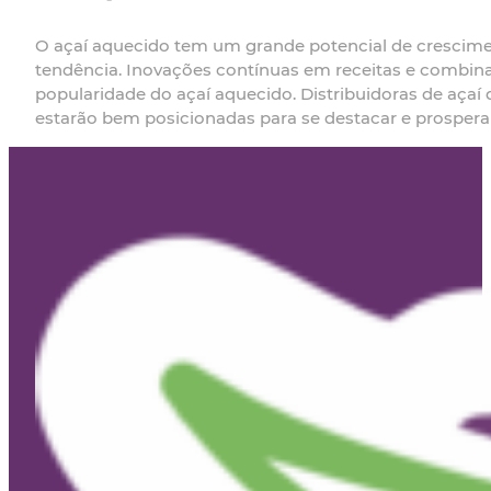
O açaí aquecido tem um grande potencial de cresci
tendência. Inovações contínuas em receitas e combi
popularidade do açaí aquecido. Distribuidoras de aça
estarão bem posicionadas para se destacar e prosper