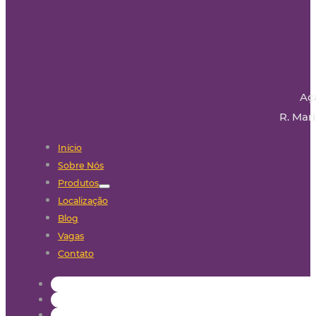
Aç
R. Mari
Início
Sobre Nós
Produtos
Localização
Blog
Vagas
Contato