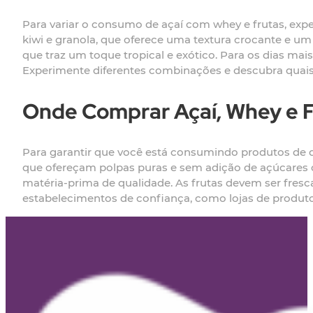
Para variar o consumo de açaí com whey e frutas, exp
kiwi e granola, que oferece uma textura crocante e um
que traz um toque tropical e exótico. Para os dias mai
Experimente diferentes combinações e descubra quais 
Onde Comprar Açaí, Whey e F
Para garantir que você está consumindo produtos de qu
que ofereçam polpas puras e sem adição de açúcares o
matéria-prima de qualidade. As frutas devem ser fresc
estabelecimentos de confiança, como lojas de produtos