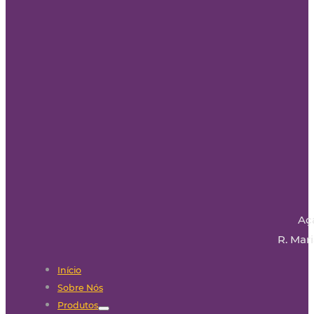
Aç
R. Mari
Início
Sobre Nós
Produtos