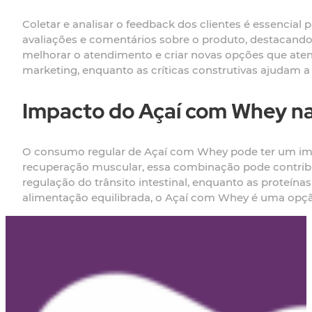
Coletar e analisar o feedback dos clientes é essencial 
avaliações e comentários sobre o produto, destacando p
melhorar o atendimento e criar novas opções que aten
marketing, enquanto as críticas construtivas ajudam a i
Impacto do Açaí com Whey n
O consumo regular de Açaí com Whey pode ter um impa
recuperação muscular, essa combinação pode contribui
regulação do trânsito intestinal, enquanto as prote
alimentação equilibrada, o Açaí com Whey é uma opção p