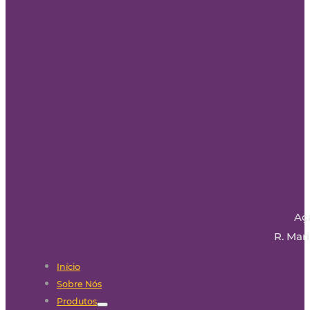
Aç
R. Mari
Início
Sobre Nós
Produtos