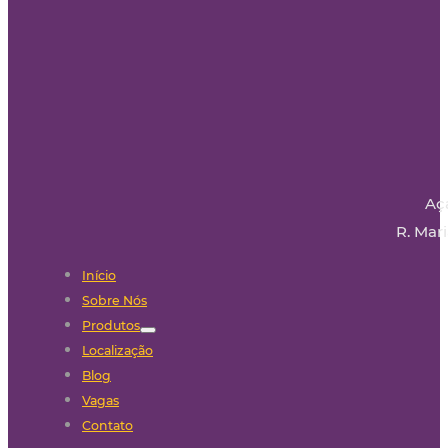
Aç
R. Mari
Início
Sobre Nós
Produtos
Localização
Blog
Vagas
Contato