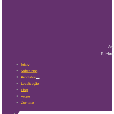
Aç
R. Mari
Início
Sobre Nós
Produtos
Localização
Blog
Vagas
Contato