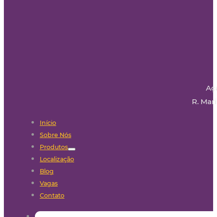
Aç
R. Mari
Início
Sobre Nós
Produtos
Localização
Blog
Vagas
Contato