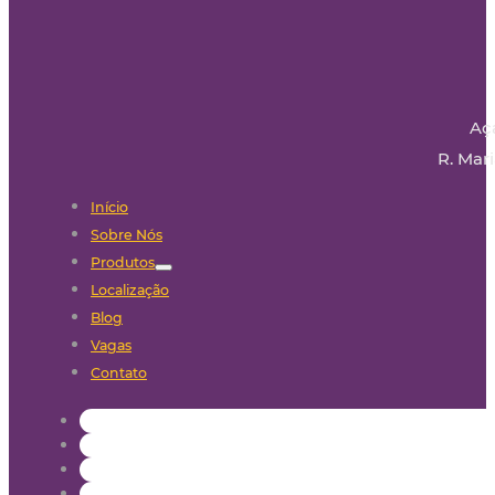
Aç
R. Mari
Início
Sobre Nós
Produtos
Localização
Blog
Vagas
Contato