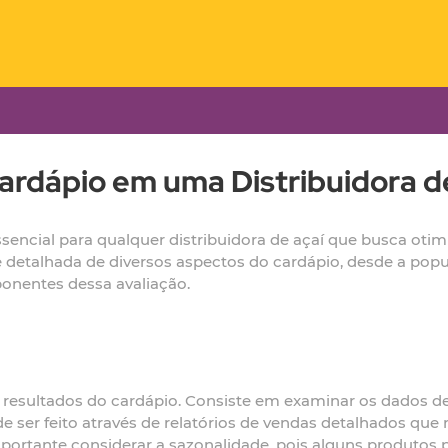
ardápio em uma Distribuidora d
ssencial para qualquer distribuidora de açaí que busca oti
se detalhada de diversos aspectos do cardápio, desde a popul
ponentes dessa avaliação.
 resultados do cardápio. Consiste em examinar os dados de 
ode ser feito através de relatórios de vendas detalhados q
portante considerar a sazonalidade, pois alguns produto