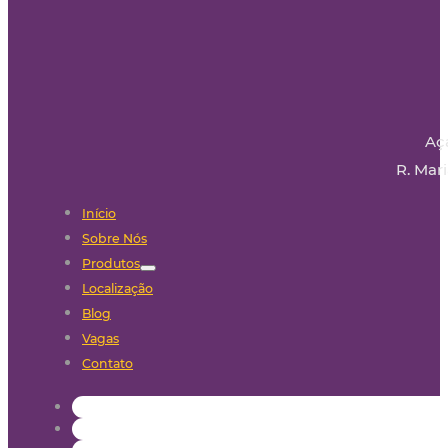
Aç
R. Mari
Início
Sobre Nós
Produtos
Localização
Blog
Vagas
Contato