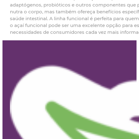
adaptógenos, probióticos e outros componentes que 
nutra o corpo, mas também ofereça benefícios especí
saúde intestinal. A linha funcional é perfeita para qu
o açaí funcional pode ser uma excelente opção para e
necessidades de consumidores cada vez mais informad