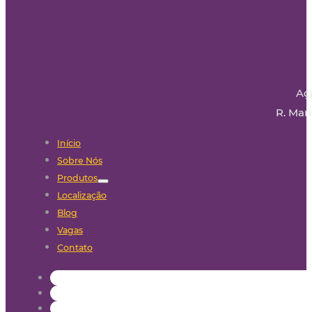
Aç
R. Mari
Início
Sobre Nós
Produtos
Localização
Blog
Vagas
Contato