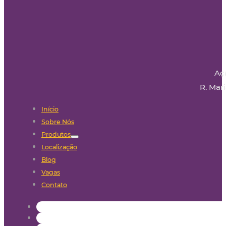
Aç
R. Mari
Início
Sobre Nós
Produtos
Localização
Blog
Vagas
Contato