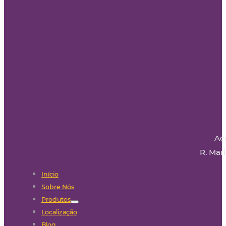
Aç
R. Mari
Início
Sobre Nós
Produtos
Localização
Blog