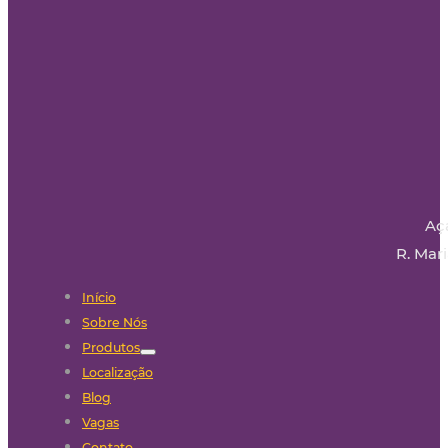
Aç
R. Mari
Início
Sobre Nós
Produtos
Localização
Blog
Vagas
Contato