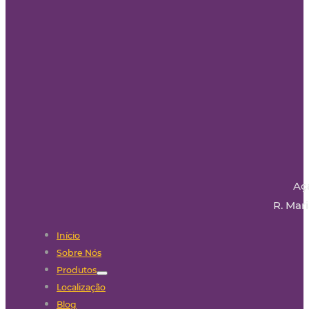
Aç
R. Mari
Início
Sobre Nós
Produtos
Localização
Blog