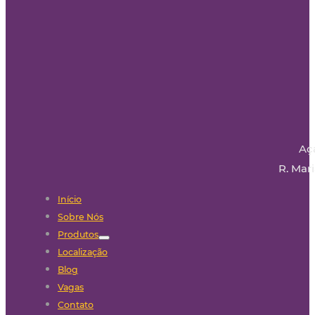
Aç
R. Mari
Início
Sobre Nós
Produtos
Localização
Blog
Vagas
Contato