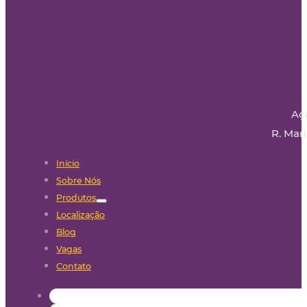
Aç
R. Mari
Início
Sobre Nós
Produtos
Localização
Blog
Vagas
Contato