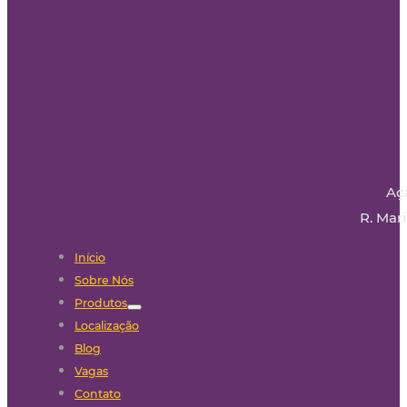
Aç
R. Mari
Início
Sobre Nós
Produtos
Localização
Blog
Vagas
Contato