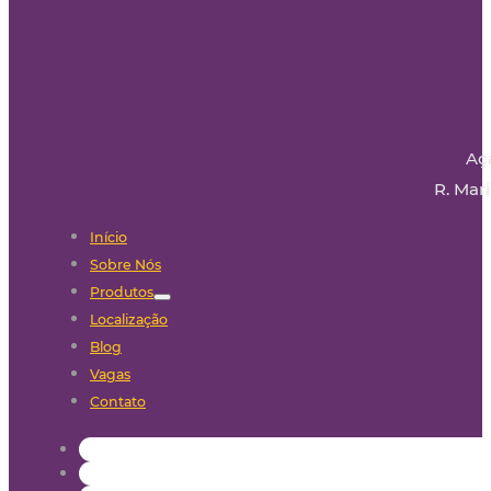
Aç
R. Mari
Início
Sobre Nós
Produtos
Localização
Blog
Vagas
Contato