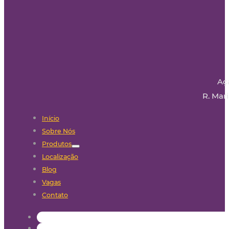
Aç
R. Mari
Início
Sobre Nós
Produtos
Localização
Blog
Vagas
Contato