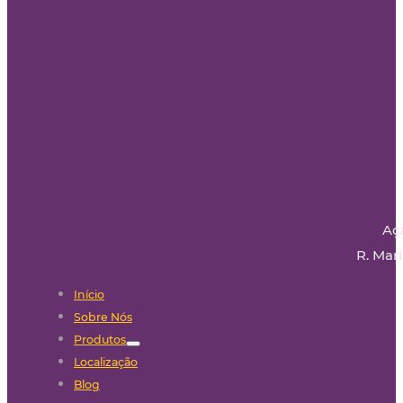
Aç
R. Mari
Início
Sobre Nós
Produtos
Localização
Blog