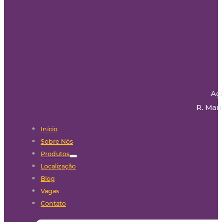
Aç
R. Mari
Início
Sobre Nós
Produtos
Localização
Blog
Vagas
Contato