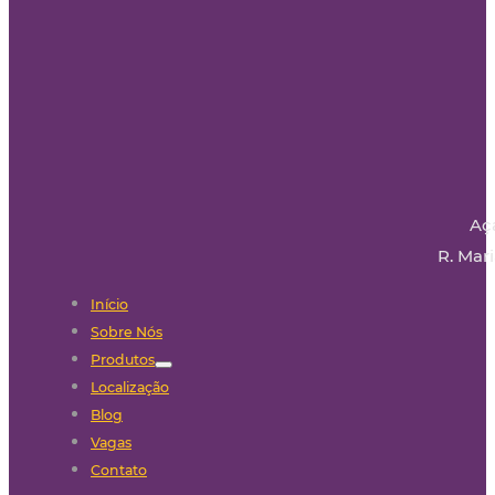
Aç
R. Mari
Início
Sobre Nós
Produtos
Localização
Blog
Vagas
Contato