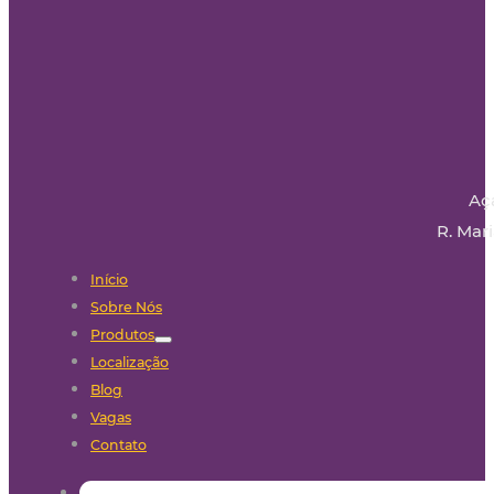
Aç
R. Mari
Início
Sobre Nós
Produtos
Localização
Blog
Vagas
Contato