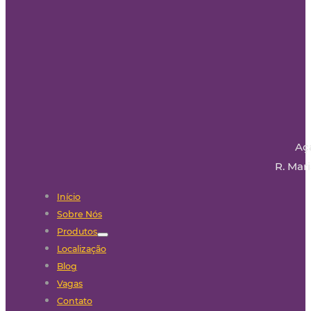
Aç
R. Mari
Início
Sobre Nós
Produtos
Localização
Blog
Vagas
Contato