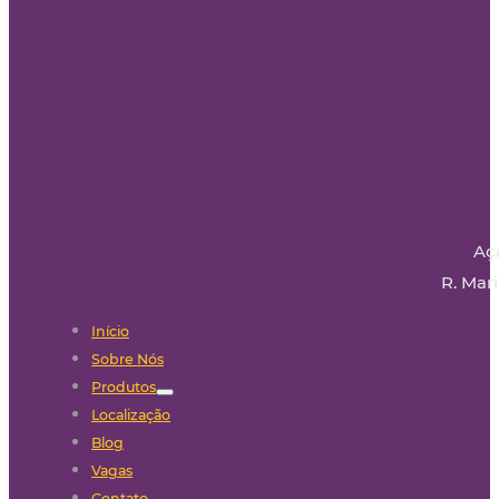
Aç
R. Mari
Início
Sobre Nós
Produtos
Localização
Blog
Vagas
Contato