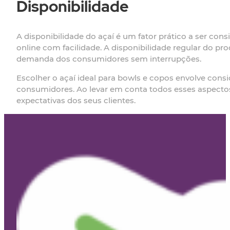
Disponibilidade
A disponibilidade do açaí é um fator prático a ser con
online com facilidade. A disponibilidade regular do p
demanda dos consumidores sem interrupções.
Escolher o açaí ideal para bowls e copos envolve cons
consumidores. Ao levar em conta todos esses aspectos
expectativas dos seus clientes.