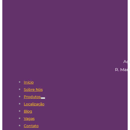
Aç
R. Mari
Início
Sobre Nós
Produtos
Localização
Blog
Vagas
Contato