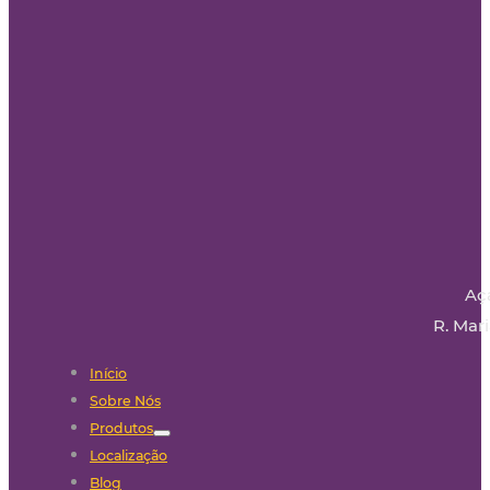
Aç
R. Mari
Início
Sobre Nós
Produtos
Localização
Blog