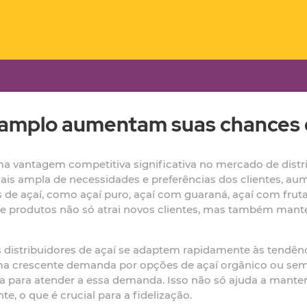
amplo aumentam suas chances d
antagem competitiva significativa no mercado de distrib
is ampla de necessidades e preferências dos clientes, a
os de açaí, como açaí puro, açaí com guaraná, açaí com fr
de produtos não só atrai novos clientes, mas também mantém
 distribuidores de açaí se adaptem rapidamente às tendê
uma crescente demanda por opções de açaí orgânico ou se
rta para atender a essa demanda. Isso não só ajuda a man
 o que é crucial para a fidelização.