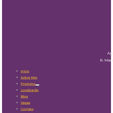
Aç
R. Mari
Início
Sobre Nós
Produtos
Localização
Blog
Vagas
Contato