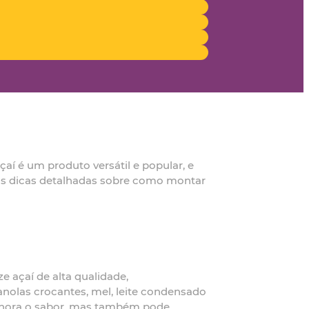
aí é um produto versátil e popular, e
mas dicas detalhadas sobre como montar
e açaí de alta qualidade,
anolas crocantes, mel, leite condensado
elhora o sabor, mas também pode