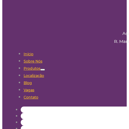
Aç
R. Mari
Início
Sobre Nós
Produtos
Localização
Blog
Vagas
Contato