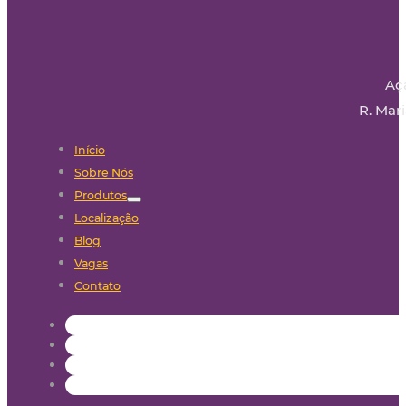
Aç
R. Mari
Início
Sobre Nós
Produtos
Localização
Blog
Vagas
Contato