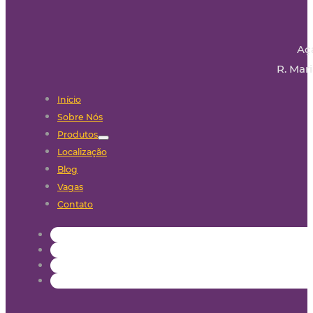
Aç
R. Mari
Início
Sobre Nós
Produtos
Localização
Blog
Vagas
Contato