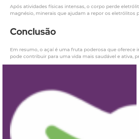
Após atividades físicas intensas, o corpo perde eletr
magnésio, minerais que ajudam a repor os eletrólitos 
Conclusão
Em resumo, o açaí é uma fruta poderosa que oferece 
pode contribuir para uma vida mais saudável e ativa, 