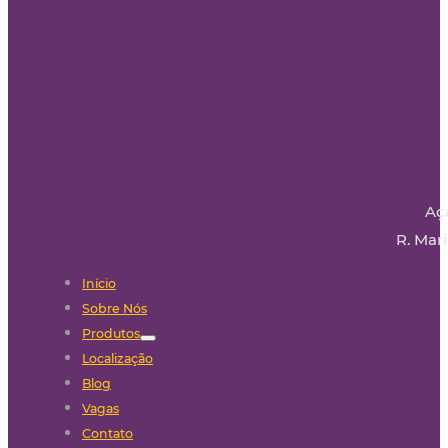
Aç
R. Mari
Início
Sobre Nós
Produtos
Localização
Blog
Vagas
Contato