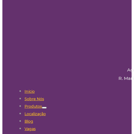
Aç
R. Mari
Início
Sobre Nós
Produtos
Localização
Blog
Vagas