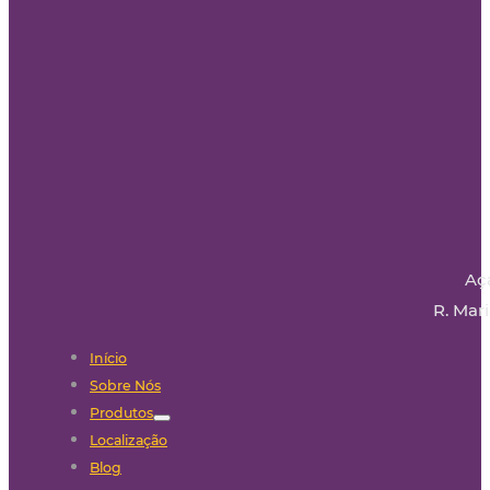
Aç
R. Mari
Início
Sobre Nós
Produtos
Localização
Blog