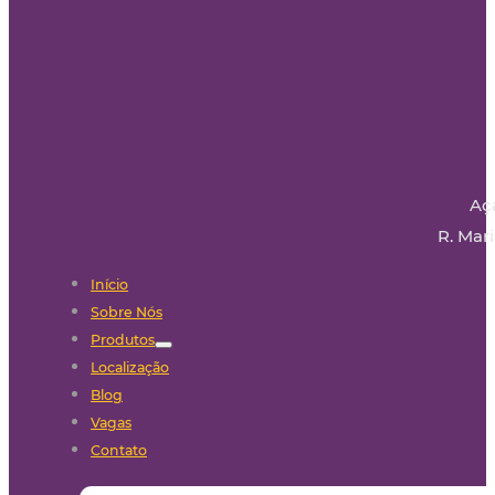
Aç
R. Mari
Início
Sobre Nós
Produtos
Localização
Blog
Vagas
Contato