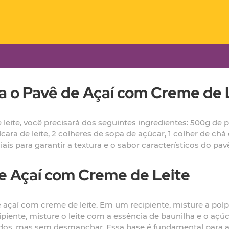
a o Pavê de Açaí com Creme de 
ite, você precisará dos seguintes ingredientes: 500g de polp
cara de leite, 2 colheres de sopa de açúcar, 1 colher de chá
is para garantir a textura e o sabor característicos do pav
e Açaí com Creme de Leite
 açaí com creme de leite. Em um recipiente, misture a pol
iente, misture o leite com a essência de baunilha e o açúc
dos, mas sem desmanchar. Essa base é fundamental para a