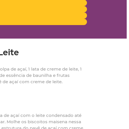
Leite
a de açaí, 1 lata de creme de leite, 1
 de essência de baunilha e frutas
ê de açaí com creme de leite.
pa de açaí com o leite condensado até
ar. Molhe os biscoitos maisena nessa
 estrutura do pavê de açaí com creme