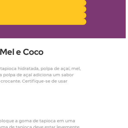
 Mel e Coco
apioca hidratada, polpa de açaí, mel,
 a polpa de açaí adiciona um sabor
rocante. Certifique-se de usar
 Coloque a goma de tapioca em uma
goma de tapioca deve estar levemente