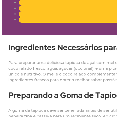
Ingredientes Necessários par
Para preparar uma deliciosa tapioca de açaí com mel e 
coco ralado fresco, água, açúcar (opcional), e uma pit
único e nutritivo. O mel e o coco ralado complementa
ingredientes frescos para obter o melhor sabor possíve
Preparando a Goma de Tapio
A goma de tapioca deve ser peneirada antes de ser ut
peneira fina e passe-a para um recipiente seco. Adic