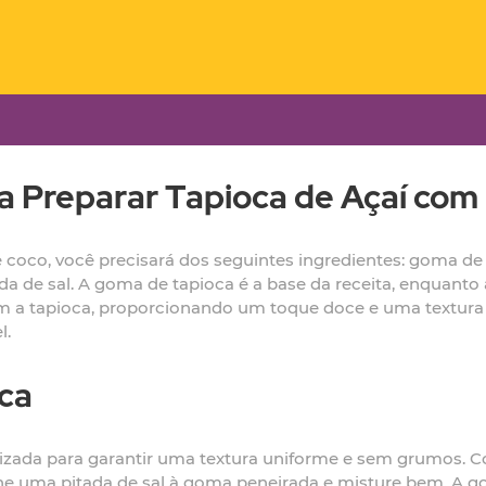
a Preparar Tapioca de Açaí com
coco, você precisará dos seguintes ingredientes: goma de t
ada de sal. A goma de tapioca é a base da receita, enquanto
m a tapioca, proporcionando um toque doce e uma textura c
l.
ca
ilizada para garantir uma textura uniforme e sem grumos.
ione uma pitada de sal à goma peneirada e misture bem. A 