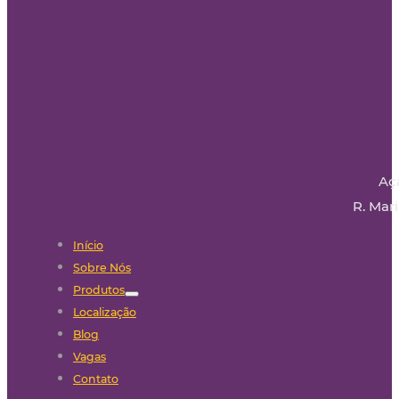
Aç
R. Mari
Início
Sobre Nós
Produtos
Localização
Blog
Vagas
Contato