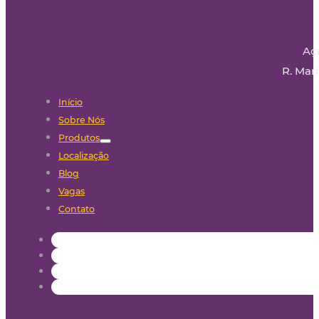
Aç
R. Mari
Início
Sobre Nós
Produtos
Localização
Blog
Vagas
Contato