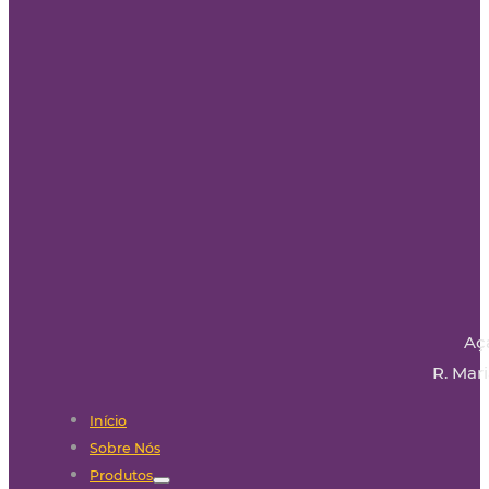
Aç
R. Mari
Início
Sobre Nós
Produtos