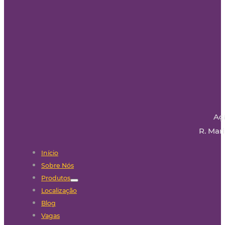
Aç
R. Mari
Início
Sobre Nós
Produtos
Localização
Blog
Vagas