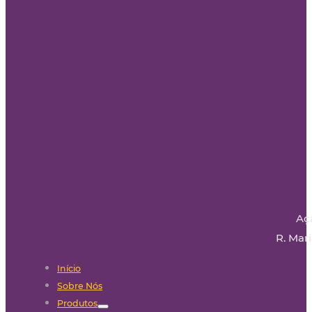
Aç
R. Mari
Início
Sobre Nós
Produtos