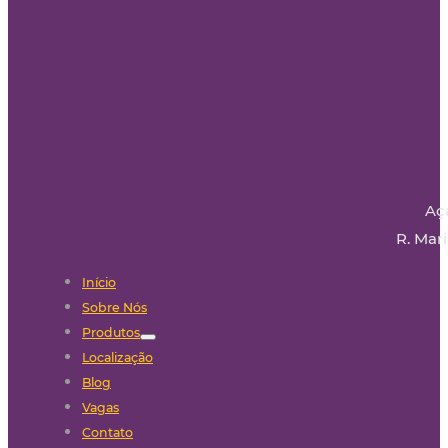
Aç
R. Mari
Início
Sobre Nós
Produtos
Localização
Blog
Vagas
Contato