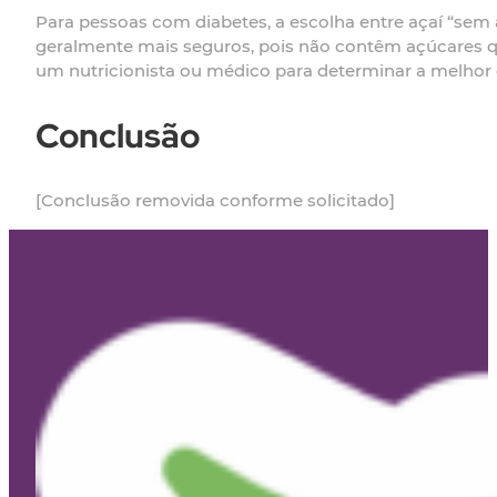
Para pessoas com diabetes, a escolha entre açaí “sem
geralmente mais seguros, pois não contêm açúcares qu
um nutricionista ou médico para determinar a melhor 
Conclusão
[Conclusão removida conforme solicitado]