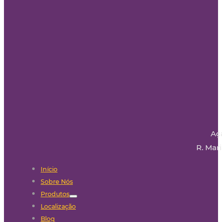
Aç
R. Mari
Início
Sobre Nós
Produtos
Localização
Blog