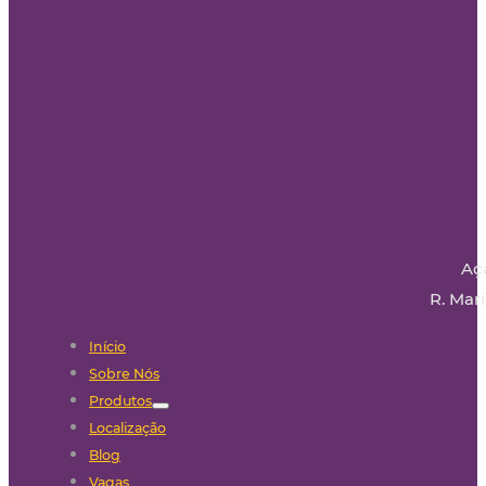
Aç
R. Mari
Início
Sobre Nós
Produtos
Localização
Blog
Vagas