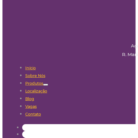
Aç
R. Mari
Início
Sobre Nós
Produtos
Localização
Blog
Vagas
Contato